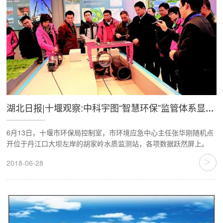
湖北日报|十堰观察:中科宇图“智慧环保”监管体系显神威
6月13日，十堰市环保局控制室，市环境应急中心主任张华刚随机点
开位于丹江口大坝左岸的胡家岭水质监测站，各项数据跃然屏上。
>
2018-06-28