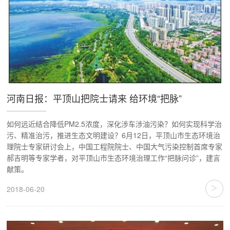
河南日报：平顶山把院士请来 给环境“把脉”
如何远近结合降低PM2.5浓度，深化涉车涉油污染？如何实现科学治
污、精准治污，推进生态文明建设？6月12日，平顶山市生态环境治
理院士专家研讨会上，中国工程院院士、中国大气污染控制首席专家
郝吉明等专家学者，对平顶山市生态环境治理工作“把脉问诊”，建言
献策。
>
2018-06-20