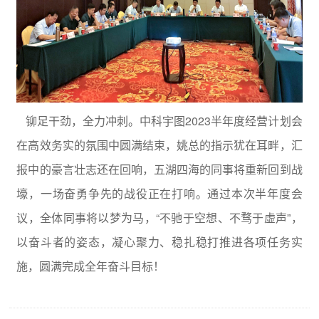
铆足干劲，全力冲刺。中科宇图2023半年度经营计划会
在高效务实的氛围中圆满结束，姚总的指示犹在耳畔，汇
报中的豪言壮志还在回响，五湖四海的同事将重新回到战
壕，一场奋勇争先的战役正在打响。通过本次半年度会
议，全体同事将以梦为马，“不驰于空想、不骛于虚声”，
以奋斗者的姿态，凝心聚力、稳扎稳打推进各项任务实
施，圆满完成全年奋斗目标！