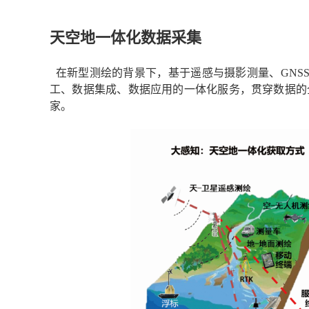
天空地一体化数据采集
在新型测绘的背景下，基于遥感与摄影测量、GNSS
工、数据集成、数据应用的一体化服务，贯穿数据的
家。