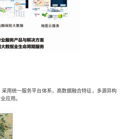
，采用统一服务平台体系，高数据融合特征，多源异构
行业应用。