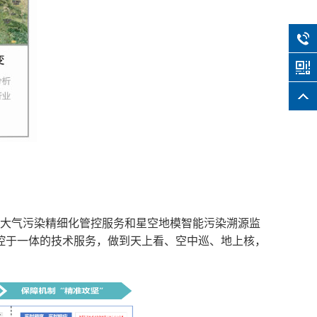
大气污染精细化管控服务和星空地模智能污染溯源监
控于一体的技术服务，做到天上看、空中巡、地上核，