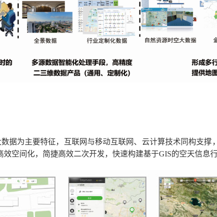
数据为主要特征，互联网与移动互联网、云计算技术同构支撑
效空间化，简捷高效二次开发，快速构建基于GIS的空天信息