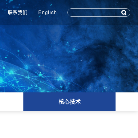
联系我们
English
核心技术